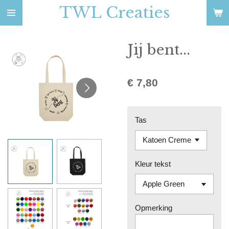
TWL Creaties
Ga
direct
naar
Jij bent...
de
hoofdinhoud
€ 7,80
Tas
Kleur tekst
Opmerking