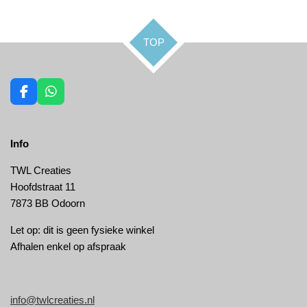
l
e
a
l
e
l
r
e
n
e
n
TOP
F
W
a
h
c
a
e
t
Info
b
s
o
A
o
p
TWL Creaties
k
p
Hoofdstraat 11
7873 BB Odoorn
Let op: dit is geen fysieke winkel
Afhalen enkel op afspraak
info@twlcreaties.nl