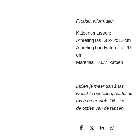
Product informatie:
Katoenen tassen:
Afmeting tas: 38x42x12 cm
Afmeting handvaten: ca. 70
cm
Materiaal: 100% katoen
Indien je meer dan 1 tas
wenst te bestellen, bestel de
tassen per stuk. Dit i.v.m.
de opties van de tassen.
D
D
S
D
e
e
h
e