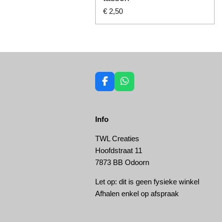
€ 2,50
F
W
a
h
c
a
e
t
Info
b
s
o
A
o
p
TWL Creaties
k
p
Hoofdstraat 11
7873 BB Odoorn
Let op: dit is geen fysieke winkel
Afhalen enkel op afspraak