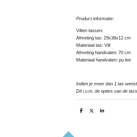
Product informatie:
Vilten tassen:
Afmeting tas: 29x38x12 cm
Materiaal tas: Vilt
Afmeting handvaten: 70 cm
Materiaal handvaten: pu lee
Indien je meer dan 1 tas wenst 
Dit i.v.m. de opties van de tas
D
D
S
e
e
h
l
e
a
e
l
r
n
e