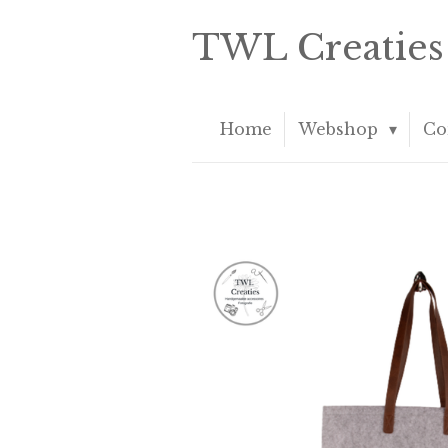
Ga
TWL Creaties
direct
naar
de
hoofdinhoud
Home
Webshop
Co