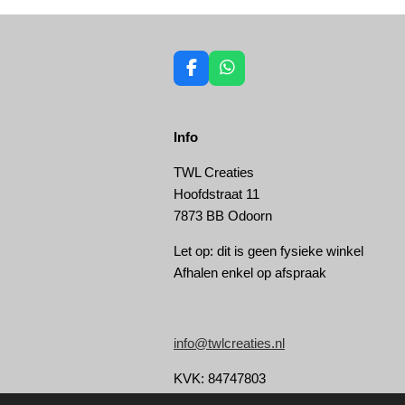
F
W
a
h
c
a
e
t
Info
b
s
o
A
o
p
TWL Creaties
k
p
Hoofdstraat 11
7873 BB Odoorn
Let op: dit is geen fysieke winkel
Afhalen enkel op afspraak
info@twlcreaties.nl
KVK: 84747803
© 2021 - 2026 twlcreaties