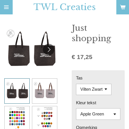
TWL Creaties
Ga
direct
naar
Just
de
hoofdinhoud
shopping
€ 17,25
Tas
Kleur tekst
Opmerking