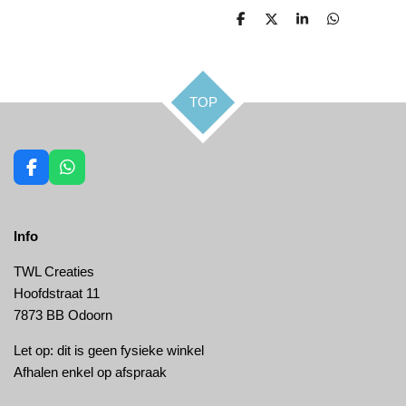
D
D
S
D
e
e
h
e
l
e
a
l
e
l
r
e
n
e
n
TOP
F
W
a
h
c
a
e
t
Info
b
s
o
A
o
p
TWL Creaties
k
p
Hoofdstraat 11
7873 BB Odoorn
Let op: dit is geen fysieke winkel
Afhalen enkel op afspraak