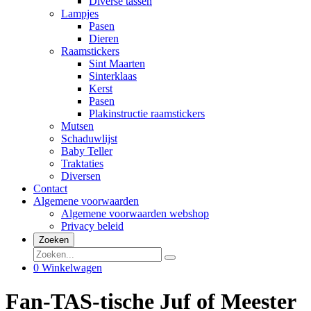
Diverse tassen
Lampjes
Pasen
Dieren
Raamstickers
Sint Maarten
Sinterklaas
Kerst
Pasen
Plakinstructie raamstickers
Mutsen
Schaduwlijst
Baby Teller
Traktaties
Diversen
Contact
Algemene voorwaarden
Algemene voorwaarden webshop
Privacy beleid
Zoeken
0
Winkelwagen
Fan-TAS-tische Juf of Meester