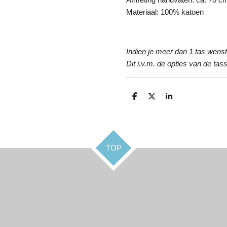
Materiaal: 100% katoen
Indien je meer dan 1 tas wenst 
Dit i.v.m. de opties van de tas
D
D
S
e
e
h
l
e
a
e
l
r
n
e
TOP