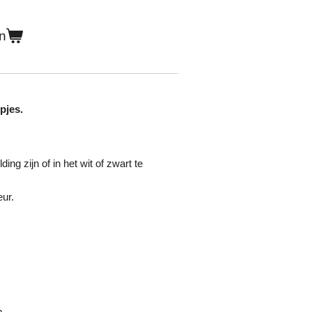
n
.
pjes.
ing zijn of in het wit of zwart te
ur.
m