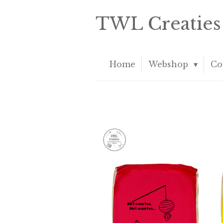
Ga
TWL Creaties
direct
naar
de
hoofdinhoud
Home
Webshop
Co