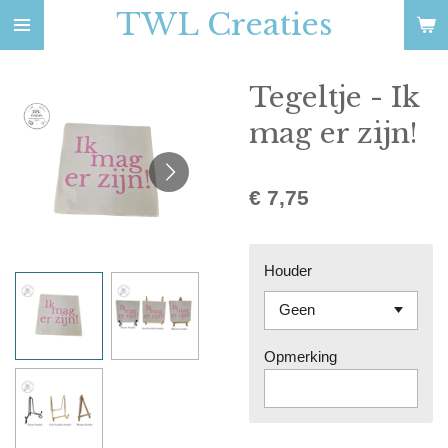
TWL Creaties
Ga
direct
naar
Tegeltje - Ik
de
hoofdinhoud
mag er zijn!
€ 7,75
Houder
Opmerking