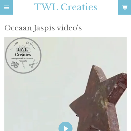
TWL Creaties
Ga
direct
naar
Oceaan Jaspis video's
de
hoofdinhoud