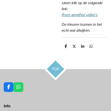
steen klik op de volgende
link:
Roze amethist video's
De kleuren kunnen in het
echt wat afwijken.
D
D
S
D
e
e
h
e
l
e
a
l
e
l
r
e
n
e
n
TOP
F
W
a
h
c
a
e
t
Info
b
s