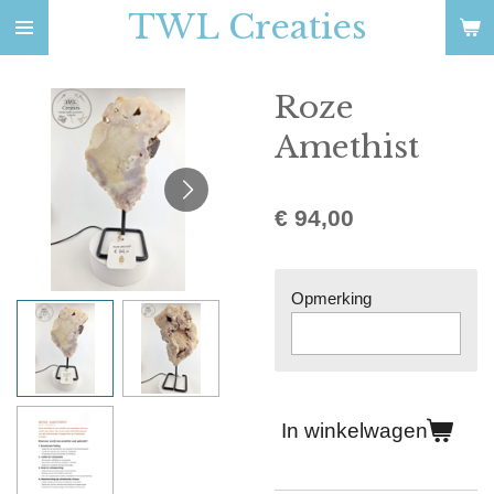
TWL Creaties
Ga
direct
naar
Roze
de
hoofdinhoud
Amethist
€ 94,00
Opmerking
In winkelwagen