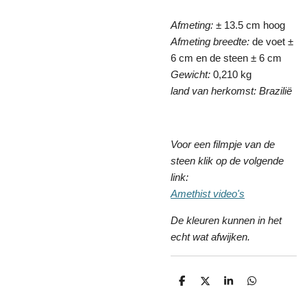
Afmeting:
± 13.5 cm hoog
Afmeting breedte:
de voet ±
6 cm en de steen ± 6 cm
Gewicht:
0,210 kg
land van herkomst: Brazilië
Voor een filmpje van de
steen klik op de volgende
link:
Amethist video's
De kleuren kunnen in het
echt wat afwijken.
D
D
S
D
e
e
h
e
l
e
a
l