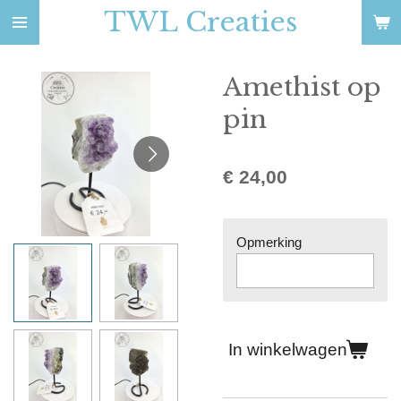
TWL Creaties
Ga
direct
naar
Amethist op
de
hoofdinhoud
pin
€ 24,00
Opmerking
In winkelwagen