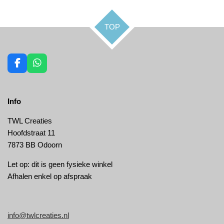
e
l
r
e
n
e
n
TOP
F
W
a
h
c
a
e
t
Info
b
s
o
A
o
p
TWL Creaties
k
p
Hoofdstraat 11
7873 BB Odoorn
Let op: dit is geen fysieke winkel
Afhalen enkel op afspraak
info@twlcreaties.nl