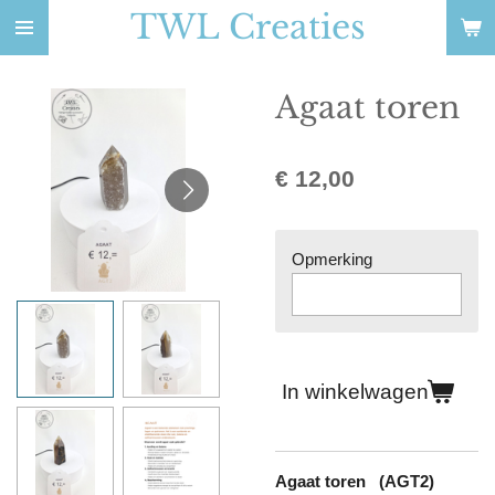
TWL Creaties
Ga
direct
naar
Agaat toren
de
hoofdinhoud
€ 12,00
Opmerking
In winkelwagen
Agaat toren (AGT2)