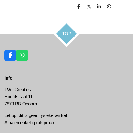
D
D
S
D
e
e
h
e
l
e
a
l
e
l
r
e
n
e
n
TOP
F
W
a
h
c
a
e
t
Info
b
s
o
A
o
p
TWL Creaties
k
p
Hoofdstraat 11
7873 BB Odoorn
Let op: dit is geen fysieke winkel
Afhalen enkel op afspraak