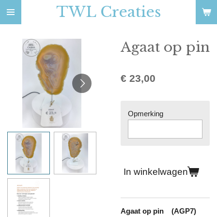
TWL Creaties
Ga
direct
naar
Agaat op pin
de
hoofdinhoud
€ 23,00
Opmerking
In winkelwagen
Agaat op pin (AGP7)