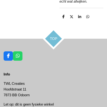
echt wat afwijken.
D
D
S
D
e
e
h
e
l
e
a
l
e
l
r
e
n
e
n
TOP
F
W
a
h
c
a
e
t
Info
b
s
o
A
o
p
TWL Creaties
k
p
Hoofdstraat 11
7873 BB Odoorn
Let op: dit is geen fysieke winkel