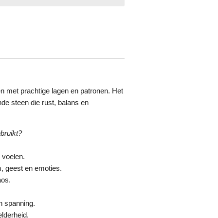
n met prachtige lagen en patronen. Het
nde steen die rust, balans en
bruikt?
 voelen.
m, geest en emoties.
aos.
n spanning.
elderheid.