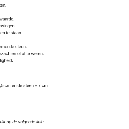
ten.
nwaarde.
issingen.
en te staan.
ermende steen.
rzachten of af te weren.
ligheid.
4,5 cm en de steen ± 7 cm
lik op de volgende link: