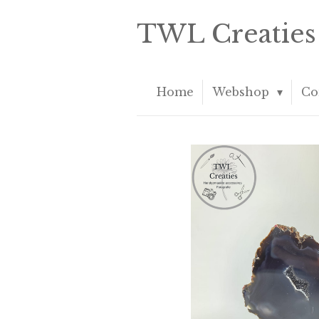
Ga
TWL Creaties
direct
naar
de
hoofdinhoud
Home
Webshop
Co