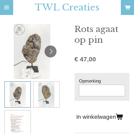
TWL Creaties
Ga
direct
naar
Rots agaat
de
hoofdinhoud
op pin
€ 47,00
Opmerking
In winkelwagen